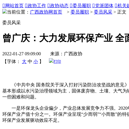

网站首页

政协工作

政协动态

委员履职

党派团体

机关
当前位置：
广西政协网首页
>
委员履职
>
委员风采
> 正文
委员风采
曾广庆：大力发展环保产业 全
2022-01-27 09:09:00 来源：广西政协
【字体：
大
中
小
】
打印
《中共中央 国务院关于深入打好污染防治攻坚战的意见》提
基本形成以水污染治理领域为主，固体废弃物、土壤、大气为
一些困难和问题。
一是环保龙头企业偏少，产业总体发展竞争力不强。2020年，全
环保产业产值十分之一。环保产业呈现“少而弱”“小而散”的特
环保产业发展驱动效应不足。