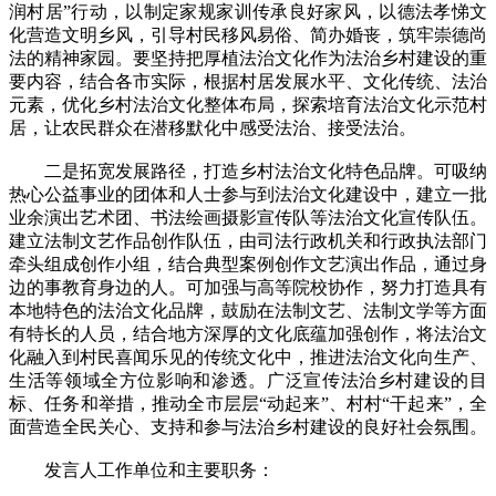
润村居”行动，以制定家规家训传承良好家风，以德法孝悌文
化营造文明乡风，引导村民移风易俗、简办婚丧，筑牢崇德尚
法的精神家园。要坚持把厚植法治文化作为法治乡村建设的重
要内容，结合各市实际，根据村居发展水平、文化传统、法治
元素，优化乡村法治文化整体布局，探索培育法治文化示范村
居，让农民群众在潜移默化中感受法治、接受法治。
二是拓宽发展路径，打造乡村法治文化特色品牌。可吸纳
热心公益事业的团体和人士参与到法治文化建设中，建立一批
业余演出艺术团、书法绘画摄影宣传队等法治文化宣传队伍。
建立法制文艺作品创作队伍，由司法行政机关和行政执法部门
牵头组成创作小组，结合典型案例创作文艺演出作品，通过身
边的事教育身边的人。可加强与高等院校协作，努力打造具有
本地特色的法治文化品牌，鼓励在法制文艺、法制文学等方面
有特长的人员，结合地方深厚的文化底蕴加强创作，将法治文
化融入到村民喜闻乐见的传统文化中，推进法治文化向生产、
生活等领域全方位影响和渗透。广泛宣传法治乡村建设的目
标、任务和举措，推动全市层层“动起来”、村村“干起来”，全
面营造全民关心、支持和参与法治乡村建设的良好社会氛围。
发言人工作单位和主要职务：