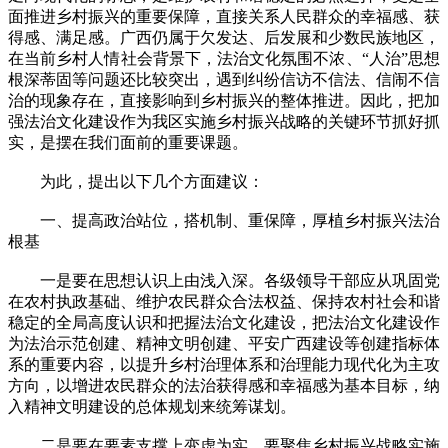
面推进乡村振兴的重要保障，直接关系人民群众的幸福感、获
得感、满足感。广西仍属于欠发达、后发展和少数民族地区，
在当前乡村人情社会背景下，法治文化氛围不浓、“人治”思想
根深蒂固等问题还比较突出，遇到纠纷信访不信法、信闹不信
治的现象存在，直接影响到乡村振兴的整体推进。因此，把加
强法治文化建设作为我区实施乡村振兴战略的关键环节抓好抓
实，是摆在我们面前的重要课题。
为此，提出以下几个方面建议：
一、提高政治站位，搭机制、重保障，厚植乡村振兴法治
根基
一是要在思想认识上由浅入深。各级领导干部应从巩固党
在农村执政基础、维护农民群众合法权益、保持农村社会和谐
稳定的全局高度认识和把握法治文化建设，把法治文化建设作
为法治示范创建、精神文明创建、平安广西建设等创建指标体
系的重要内容，以提升乡村治理体系和治理能力现代化为主攻
方向，以增进农民群众的法治获得感和幸福感为基本目标，纳
入精神文明建设的总体规划来统筹谋划。
二是要在要素支撑上变虚为实。要聚焦乡村振兴战略实施