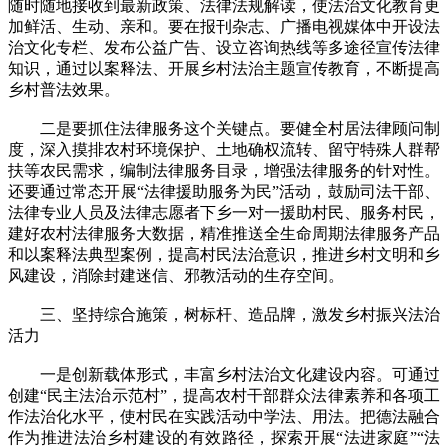
随时随地接收到最新政策、法律法规解读，使法治文化教育更
加鲜活、生动、亲和。要在报刊杂志、广播电视媒体中开设法
治文化专栏、发布公益广告、设立咨询热线等多途径宣传法律
知识，通过以案释法、开展乡村法治主题宣传教育，不断提高
乡村普法效果。
二是要抓住法律服务这个关键点。要健全村居法律顾问制
度，深入摸排农村环境保护、土地确权流转、留守特殊人群帮
扶等农民需求，编制法律服务目录，增强法律服务的针对性。
还要通过常态开展“法律援助服务为民”活动，鼓励司法干部、
法律专业人员及法律志愿者下乡一对一援助村民、服务村民，
建好农村法律服务大数据，精准推送全生命周期法律服务产品
和以案释法典型案例，提高村民法治意识，推进乡村文明和乡
风建设，消除封建迷信、邪教活动的生存空间。
三、坚持综合施策，树标杆、造品牌，激发乡村振兴法治
活力
一是创新载体形式，丰富乡村法治文化建设内容。可通过
创建“民主法治示范村”，提高农村干部群众法律素养和各项工
作法治化水平，使村民在实践活动中学法、用法。把德法融合
作为推进法治乡村建设的有效路径，探索开展“法进家庭”“法