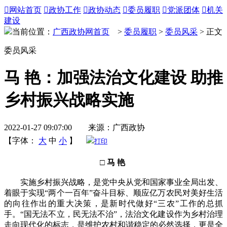

网站首页

政协工作

政协动态

委员履职

党派团体

机关
建设
当前位置：
广西政协网首页
>
委员履职
>
委员风采
> 正文
委员风采
马 艳：加强法治文化建设 助推
乡村振兴战略实施
2022-01-27 09:07:00 来源：广西政协
【字体：
大
中
小
】
打印
□ 马 艳
实施乡村振兴战略，是党中央从党和国家事业全局出发、
着眼于实现“两个一百年”奋斗目标、顺应亿万农民对美好生活
的向往作出的重大决策，是新时代做好“三农”工作的总抓
手。“国无法不立，民无法不治”，法治文化建设作为乡村治理
走向现代化的标志，是维护农村和谐稳定的必然选择，更是全