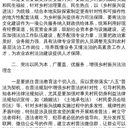
和民生福祉，针对乡村治理重点、民生热点，以《乡村振兴促
进法》为统领，结合本地实际探索制定更有针对性和可操作性
的地方性配套法规，为乡村振兴提供有力司法保障。要将法治
文化建设作为一项公共服务纳入财政供给体系，统筹利用好现
有经费渠道，拓宽资金来源，鼓励社会资本参与设施建设。还
应加强法治工作队伍建设，配齐配强专业力量，注重把政治素
质好、业务能力强、具有法律专业背景的人员调整充实到农村
基层法治工作岗位，培养既懂业务又懂法治的高素质工作人
才，为农业农村法治建设提供人才保障。
二、突出以民为本，广覆盖、优服务，增强乡村振兴法治
理念
一是要抓住普法教育这个切入点。应以贯彻落实“八五”普
法为契机，在普法规划中增强乡村普法的针对性，引导村民熟
知各种法律法规知识，尤其是要加强对事关村民切身利益法律
法规知识宣传，如《婚姻法》《土地承包法》《村民委员会组
织法》等。针对乡村振兴战略实施过程中的多发性、规律性的
矛盾纠纷，特别是涉及脱贫攻坚的案件开展精准普法，树立守
法者得利、违法者吃亏、犯罪者必惩的价值导向。充分发挥互
联网、微信公众号的作用，建立农村普法微信群，让群众可以