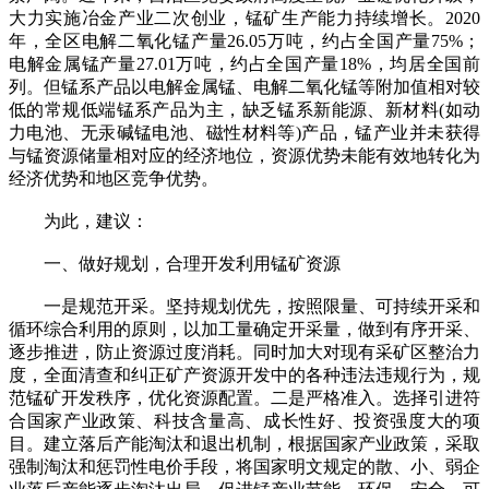
大力实施冶金产业二次创业，锰矿生产能力持续增长。2020
年，全区电解二氧化锰产量26.05万吨，约占全国产量75%；
电解金属锰产量27.01万吨，约占全国产量18%，均居全国前
列。但锰系产品以电解金属锰、电解二氧化锰等附加值相对较
低的常规低端锰系产品为主，缺乏锰系新能源、新材料(如动
力电池、无汞碱锰电池、磁性材料等)产品，锰产业并未获得
与锰资源储量相对应的经济地位，资源优势未能有效地转化为
经济优势和地区竞争优势。
为此，建议：
一、做好规划，合理开发利用锰矿资源
一是规范开采。坚持规划优先，按照限量、可持续开采和
循环综合利用的原则，以加工量确定开采量，做到有序开采、
逐步推进，防止资源过度消耗。同时加大对现有采矿区整治力
度，全面清查和纠正矿产资源开发中的各种违法违规行为，规
范锰矿开发秩序，优化资源配置。二是严格准入。选择引进符
合国家产业政策、科技含量高、成长性好、投资强度大的项
目。建立落后产能淘汰和退出机制，根据国家产业政策，采取
强制淘汰和惩罚性电价手段，将国家明文规定的散、小、弱企