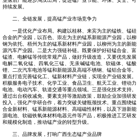
业落后产能逐步淘汰出局，促进锰产业节能、环保、安全、可
持续发展。
二、全链发展，提高锰产业市场竞争力
一是优化产业布局。构建以桂林、来宾为主的锰铁、锰硅
合金的产业园，以百色、崇左为主的锰系新能源产业园，以柳
钢为依托、梧州为主的锰系新材料产业园，以柳州为主的新能
源汽车产业园。二是大力强链补链。既要保护好硅锰合金、富
锰渣、电解锰等传统常规产品，做好升级改造，又要优先发展
电解二氧化锰、四氧化三锰、无汞碱锰电池、软磁体、锰酸
锂、二次汽车电池等锰和新能源及高端不锈钢、锰铝合金等。
重点打造完善锰化工、锰新材料产业链，实现全产业链发展。
积极服务电子技术、化学工业、食品卫生、航天工业、锂动力
电池、电动汽车、轨道交通等重点领域。三是强化技术支持。
通过出台税收减免、要素支持等激励政策，鼓励企业加强研发
投入，强化产学研合作，着力突破关键瓶颈技术。重点围绕锰
合金新材料、锰系新能源材料、高端磁性材料，以及下游新能
源电池、软磁铁氧体材料电器元件等产品，积极推进工艺研发
和规模化制造，推动锰产业的转型升级。
三、品牌发展，打响广西生态锰产业品牌