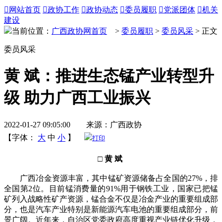

网站首页

政协工作

政协动态

委员履职

党派团体

机关
建设
当前位置：
广西政协网首页
>
委员履职
>
委员风采
> 正文
委员风采
黄 斌：推进生态锰产业转型升
级 助力广西工业振兴
2022-01-27 09:05:00 来源：广西政协
【字体：
大
中
小
】
打印
□ 黄 斌
广西冶金资源丰富，其中锰矿资源储备占全国的27%，排
全国第2位。目前锰消费量的91%用于钢铁工业，国家已把锰
矿列入战略性矿产资源，锰合金不仅是冶金产业的重要组成部
分，也是汽车产业特别是新能源汽车电池的重要组成部分，前
景广阔。近年来，自治区党委政府高度重视产业链优化升级，