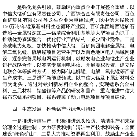
一是强化龙头引领。鼓励区内重点企业开展整合重组，以
中信大锰矿业有限责任公司、广西铁合金有限责任公司、百色
百矿集团有限公司等龙头企业为重组试点，以中信大锰钦州
150万吨/年锰系新材料生态循环产业园、百矿集团靖西锰矿石
选冶—金属锰深加工—锰渣综合利用基地等大型项目为抓手，
推动优势资源整合，优化行业产品结构，减少同业竞争。二是
突破电力短板。加快推动中信大锰、百矿集团电解金属锰、电
解二氧化锰、硫酸锰项目运营生产以及百色地区电力局域网建
设，逐步完善局域电网运行机制，鼓励发电企业与锰生产企业
进行战略合作，以签署专属用电协议、开展股权投资、建立锰
电联合体等多种方式，努力降低电解锰、电解二氧化锰等产品
生产成本。三是进军新能源领域。以中信大锰及下属新材料公
司为龙头，通过对钦州新材料企业的整合，实现锰系合金材
料、三元材料、锰酸锂等产品的研发和量产。重点推进中信大
锰布东锰系列项目、锰系锂离子动力电池项目等项目建设。
四、生态发展，推动锰产业绿色可持续
一是推进清洁生产。积极推进源头预防、清洁生产和末端
治理全过程控制，大力研发和推广清洁生产技术和装备，全面
建设“绿色矿山”。二是大力推动资源再生利用。鼓励生产企业