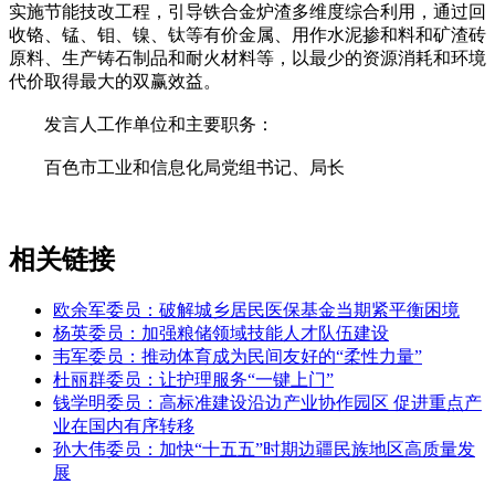
实施节能技改工程，引导铁合金炉渣多维度综合利用，通过回
收铬、锰、钼、镍、钛等有价金属、用作水泥掺和料和矿渣砖
原料、生产铸石制品和耐火材料等，以最少的资源消耗和环境
代价取得最大的双赢效益。
发言人工作单位和主要职务：
百色市工业和信息化局党组书记、局长
相关链接
欧余军委员：破解城乡居民医保基金当期紧平衡困境
杨英委员：加强粮储领域技能人才队伍建设
韦军委员：推动体育成为民间友好的“柔性力量”
杜丽群委员：让护理服务“一键上门”
钱学明委员：高标准建设沿边产业协作园区 促进重点产
业在国内有序转移
孙大伟委员：加快“十五五”时期边疆民族地区高质量发
展