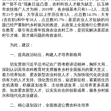
来”“留不住”现象日益凸显，农村科技人才极为缺乏。以玉林
市农技推广人才为例，2019年，各乡镇基本只有1—2人，北流
市21个乡镇，大学及以上学历仅有3人，占总数14.3%；大专
(含在职)和中专18人，占总数85.7%；基层农业人才短缺的问
题已经严重制约乡村振兴的推进。从政策上全面推行公费农科
生教育，吸引有志青年投身农业农村工作，是切实解决基层农
村引才难、留才难问题的有效途径。
为此，建议：
一、提高政治站位，构建人才培养新格局
切实贯彻习近平总书记在广西考察讲话精神，胸怀大局，
深刻认识高等农科教育对支撑服务乡村全面振兴的重大意义，
着力培养知农、爱农新型农业科技人才，为加快现代化农业提
供有力的人才支持。强化责任担当，奋进新征程，紧紧抓住历
史机遇期，积极谋划改革、主动推进改革，以培养更多高素
质、知农爱农新型人才、以实实在在的创新成果，服务乡村振
兴和现代化农业建设。
二、精心谋划设计，全面推进公费农科生培养