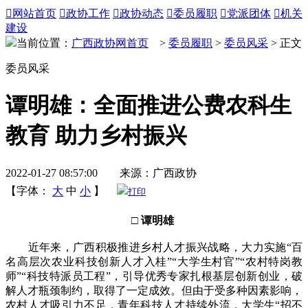

网站首页

政协工作

政协动态

委员履职

党派团体

机关
建设
当前位置：
广西政协网首页
>
委员履职
>
委员风采
> 正文
委员风采
谭明雄：全面推进公费农科生
教育 助力乡村振兴
2022-01-27 08:57:00 来源：广西政协
【字体：
大
中
小
】
打印
□ 谭明雄
近年来，广西积极推进乡村人才振兴战略，大力实施“百
名高层次农业科技创新人才入桂”“大学生村官”“农村特岗教
师”“科技特派员工程”，引导优秀专家扎根基层创新创业，破
解人才瓶颈制约，取得了一定成效。但由于受多种因素影响，
农村人才吸引力不足，青年科技人才持续外流，大学生“招不