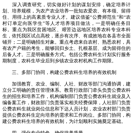
深入调查研究，切实做好计划的谋划安排，确定培养计
划、培养规模，为农产农业培养一批知农爱农、有本领、留得
住、用得上的高素质专业人才。建议借鉴“公费师范生”和“农
村订单定向医学生”等人才培养项目做法，一是明确任务目
标。重点为我区贫困地区、艰苦边远地区培养农科专业本科
生，依托我区试点高校，逐步有次序、有成效地在各县市全面
铺开；二是明确招生对象。重点考虑来自农村、熟悉农村，具
有农产户籍的考生，能够回归乡土、扎根基层、成为留得住的
后备人才。三是明确服务方式。包括公费农科生计划实行服务
期制度，农科生毕业后到乡镇农业农村机构工作期限。
三、多部门协同，构建公费农科生培养的有效机制
加强教育、农业、编制、人社、财政等部门沟通协调，建
立分工明确的责任管理体系。教育行政部门牵头负责公费农科
生的招生和培养工作，机构编制部门负责公费农科生就业及入
编备案工作，财政部门负责落实相关经费保障，人社部门负责
公费农科生就业岗位信息和下达人员计划，农业农村部门负责
提供公费农科生定向培养的需求和工作岗位。多部门协同，构
建公费农科生培养的有效机制，为计划顺利实施奠定基础。
四、强化专业特色，确保培养质量