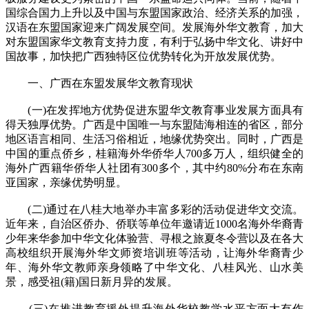
国综合国力上升以及中国与东盟国家政治、经济关系的加强，
汉语在东盟国家迎来广阔发展空间。发展海外华文教育，加大
对东盟国家华文教育支持力度，有利于弘扬中华文化、讲好中
国故事，加快把广西独特区位优势转化为开放发展优势。
一、广西在东盟发展华文教育现状
(一)在发挥地方优势促进东盟华文教育事业发展方面具有
得天独厚优势。广西是中国唯一与东盟陆海相连的省区，部分
地区语言相同、生活习俗相近，地缘优势突出。同时，广西是
中国的重点侨乡，桂籍海外华侨华人700多万人，组织健全的
海外广西籍华侨华人社团有300多个，其中约80%分布在东南
亚国家，亲缘优势明显。
(二)通过在八桂大地举办丰富多彩的活动促进华文交流。
近年来，自治区侨办、侨联等单位年邀请近1000名海外华裔青
少年来华参加中华文化体验营、寻根之旅夏冬令营以及在各大
高校组织开展海外华文师资培训班等活动，让海外华裔青少
年、海外华文教师亲身领略了中华文化、八桂风光、山水美
景，感受祖(籍)国日新月异的发展。
(三)在推进教育援外提升海外华校教学水平方面大有作