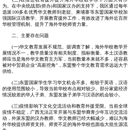
为。在中央统战部(侨办)和国家汉办的支持下，我区通过每年
选派100多名优秀华文教师到老挝、柬埔寨等东盟国家华校加
强国际汉语教学、开展教育援外工作，有效改进了海外近百所
华校管理机制、提升了海外华校师资力量。
二、主要存在问题
(一)华文教育发展不规范。据调查了解，海外华校教学开
展情况不一，教学质量没有相关制度、指标衡量。本土汉语教
师应当是海外华文教育主力军，当前数量本来就不多，还容易
被对中贸易企业“高薪挖角”，东盟整个华文教育需求远远大于
供给。
(二)东盟国家学生学习华文机会不多。相较于英语，汉语
的使用范围较小，导致当前华校布点相对较少。部分家庭经济
情况较差的华人子弟、东盟友族子弟学习汉语的机会较小。
(三)疫情影响下文化交流活动和教育外援受限。当前全球
疫情不稳定，广西无法正常开展与东盟华裔青少年互访交流活
动，外派东盟的汉办教师、华文教师已经大幅减少，难以为海
外华校提供师资支持。师资不足的海外华校也面临大批生源流