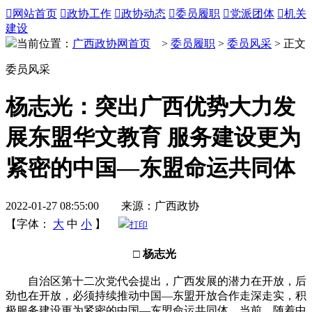

网站首页

政协工作

政协动态

委员履职

党派团体

机关
建设
当前位置：
广西政协网首页
>
委员履职
>
委员风采
> 正文
委员风采
杨志光：突出广西优势大力发
展东盟华文教育 服务建设更为
紧密的中国—东盟命运共同体
2022-01-27 08:55:00 来源：广西政协
【字体：
大
中
小
】
打印
□ 杨志光
自治区第十二次党代会提出，广西发展的潜力在开放，后
劲也在开放，必须持续推动中国—东盟开放合作走深走实，积
极服务建设更为紧密的中国—东盟命运共同体。当前，随着中