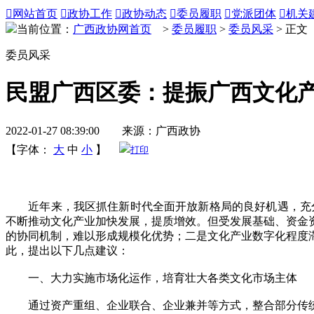

网站首页

政协工作

政协动态

委员履职

党派团体

机关
当前位置：
广西政协网首页
>
委员履职
>
委员风采
> 正文
委员风采
民盟广西区委：提振广西文化
2022-01-27 08:39:00 来源：广西政协
【字体：
大
中
小
】
打印
近年来，我区抓住新时代全面开放新格局的良好机遇，充分
不断推动文化产业加快发展，提质增效。但受发展基础、资金
的协同机制，难以形成规模化优势；二是文化产业数字化程度
此，提出以下几点建议：
一、大力实施市场化运作，培育壮大各类文化市场主体
通过资产重组、企业联合、企业兼并等方式，整合部分传统