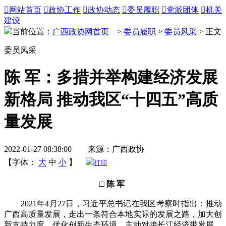

网站首页

政协工作

政协动态

委员履职

党派团体

机关
建设
当前位置：
广西政协网首页
>
委员履职
>
委员风采
> 正文
委员风采
陈 军：多措并举构建经济发展
新格局 推动我区“十四五”高质
量发展
2022-01-27 08:38:00 来源：广西政协
【字体：
大
中
小
】
打印
□ 陈 军
2021年4月27日，习近平总书记在我区考察时指出：推动
广西高质量发展，走出一条符合本地实际的发展之路，加大创
新支持力度，优化创新生态环境，主动对接长江经济带发展、