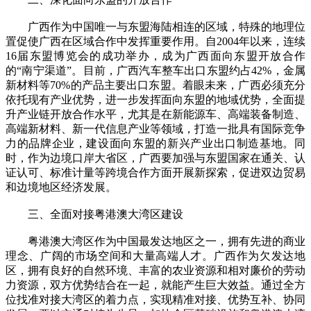
广西作为中国唯一与东盟海陆相连的区域，特殊的地理位
置促使广西在区域合作中发挥重要作用。自2004年以来，连续
16届东盟博览会的成功举办，成为广西面向东盟开放合作
的“南宁渠道”。目前，广西汽车整车出口东盟约占42%，金属
新材料等70%的产品主要出口东盟。着眼未来，广西必须充分
依托现有产业优势，进一步发挥面向东盟的地域优势，全面提
升产业链开放合作水平，尤其是在新能源车、高端装备制造、
高端新材料、新一代信息产业等领域，打造一批具有国际竞争
力的品牌企业，建设面向东盟的新兴产业出口制造基地。同
时，作为边境口岸大省区，广西要加强与东盟国家在通关、认
证认可、标准计量等跨境合作方面开展新探索，促进双边贸易
和边境地区经济发展。
三、全面对接粤港澳大湾区建设
粤港澳大湾区作为中国最发达地区之一，拥有先进的商业
理念、广阔的市场空间和大量高端人才。广西作为欠发达地
区，拥有良好的自然环境、丰富的农业资源和相对廉价的劳动
力资源，双方优势结合在一起，就能产生巨大效益。通过全方
位找准对接大湾区的着力点，实现精准对接、优势互补、协同