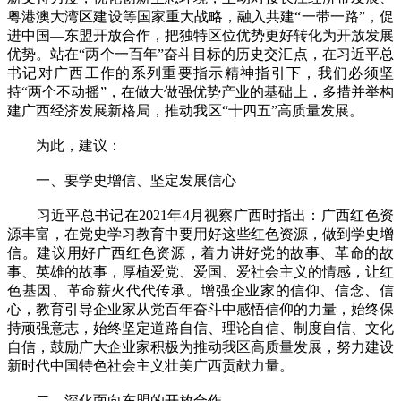
粤港澳大湾区建设等国家重大战略，融入共建“一带一路”，促
进中国—东盟开放合作，把独特区位优势更好转化为开放发展
优势。站在“两个一百年”奋斗目标的历史交汇点，在习近平总
书记对广西工作的系列重要指示精神指引下，我们必须坚
持“两个不动摇”，在做大做强优势产业的基础上，多措并举构
建广西经济发展新格局，推动我区“十四五”高质量发展。
为此，建议：
一、要学史增信、坚定发展信心
习近平总书记在2021年4月视察广西时指出：广西红色资
源丰富，在党史学习教育中要用好这些红色资源，做到学史增
信。建议用好广西红色资源，着力讲好党的故事、革命的故
事、英雄的故事，厚植爱党、爱国、爱社会主义的情感，让红
色基因、革命薪火代代传承。增强企业家的信仰、信念、信
心，教育引导企业家从党百年奋斗中感悟信仰的力量，始终保
持顽强意志，始终坚定道路自信、理论自信、制度自信、文化
自信，鼓励广大企业家积极为推动我区高质量发展，努力建设
新时代中国特色社会主义壮美广西贡献力量。
二、深化面向东盟的开放合作