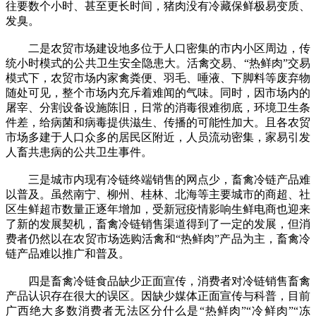
往要数个小时、甚至更长时间，猪肉没有冷藏保鲜极易变质、
发臭。
二是农贸市场建设地多位于人口密集的市内小区周边，传
统小时模式的公共卫生安全隐患大。活禽交易、“热鲜肉”交易
模式下，农贸市场内家禽粪便、羽毛、唾液、下脚料等废弃物
随处可见，整个市场内充斥着难闻的气味。同时，因市场内的
屠宰、分割设备设施陈旧，日常的消毒很难彻底，环境卫生条
件差，给病菌和病毒提供滋生、传播的可能性加大。且各农贸
市场多建于人口众多的居民区附近，人员流动密集，家易引发
人畜共患病的公共卫生事件。
三是城市内现有冷链终端销售的网点少，畜禽冷链产品难
以普及。虽然南宁、柳州、桂林、北海等主要城市的商超、社
区生鲜超市数量正逐年增加，受新冠疫情影响生鲜电商也迎来
了新的发展契机，畜禽冷链销售渠道得到了一定的发展，但消
费者仍然以在农贸市场选购活禽和“热鲜肉”产品为主，畜禽冷
链产品难以推广和普及。
四是畜禽冷链食品缺少正面宣传，消费者对冷链销售畜禽
产品认识存在很大的误区。因缺少媒体正面宣传与科普，目前
广西绝大多数消费者无法区分什么是“热鲜肉”“冷鲜肉”“冻