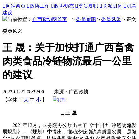

网站首页

政协工作

政协动态

委员履职

党派团体

机关
建设
当前位置：
广西政协网首页
>
委员履职
>
委员风采
> 正文
委员风采
王 晟：关于加快打通广西畜禽
肉类食品冷链物流最后一公里
的建议
2022-01-27 08:32:00 来源：广西政协
【字体：
大
中
小
】
打印
□ 王 晟
2021年12月，国务院办公厅出台了《“十四五”冷链物流发
展规划》，《规划》中提出，推动冷链物流高质量发展，是健
全“从农田到餐桌、从枝头到舌尖”的生鲜农产品质量安全体