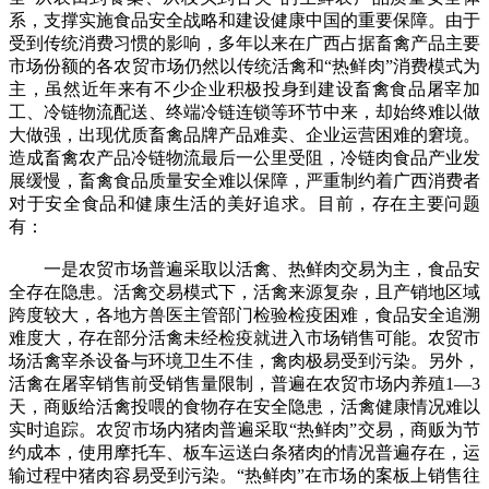
系，支撑实施食品安全战略和建设健康中国的重要保障。由于
受到传统消费习惯的影响，多年以来在广西占据畜禽产品主要
市场份额的各农贸市场仍然以传统活禽和“热鲜肉”消费模式为
主，虽然近年来有不少企业积极投身到建设畜禽食品屠宰加
工、冷链物流配送、终端冷链连锁等环节中来，却始终难以做
大做强，出现优质畜禽品牌产品难卖、企业运营困难的窘境。
造成畜禽农产品冷链物流最后一公里受阻，冷链肉食品产业发
展缓慢，畜禽食品质量安全难以保障，严重制约着广西消费者
对于安全食品和健康生活的美好追求。目前，存在主要问题
有：
一是农贸市场普遍采取以活禽、热鲜肉交易为主，食品安
全存在隐患。活禽交易模式下，活禽来源复杂，且产销地区域
跨度较大，各地方兽医主管部门检验检疫困难，食品安全追溯
难度大，存在部分活禽未经检疫就进入市场销售可能。农贸市
场活禽宰杀设备与环境卫生不佳，禽肉极易受到污染。另外，
活禽在屠宰销售前受销售量限制，普遍在农贸市场内养殖1—3
天，商贩给活禽投喂的食物存在安全隐患，活禽健康情况难以
实时追踪。农贸市场内猪肉普遍采取“热鲜肉”交易，商贩为节
约成本，使用摩托车、板车运送白条猪肉的情况普遍存在，运
输过程中猪肉容易受到污染。“热鲜肉”在市场的案板上销售往