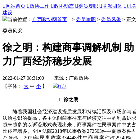

网站首页

政协工作

政协动态

委员履职

党派团体

机关
建设
当前位置：
广西政协网首页
>
委员履职
>
委员风采
> 正文
委员风采
徐之明：构建商事调解机制 助
力广西经济稳步发展
2022-01-27 08:31:00 来源：广西政协
【字体：
大
中
小
】
打印
□ 徐之明
随着我国社会经济建设提质发展和持续活跃及市场参与者
法治意识的提高，各主体间商事往来与经济交往中的利益诉求
越来越多的以诉讼形式表现出来，商事案件在民事案件中的占
比逐年增多。全区法院2018年民事收案272503件中商事案件占
27.66%，2019年民事收案334448件中商事案件占29.49%，