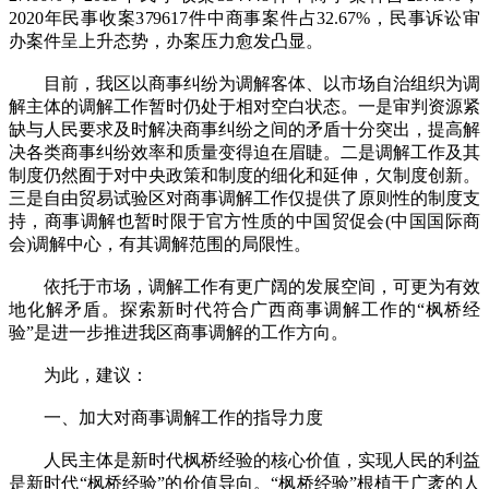
2020年民事收案379617件中商事案件占32.67%，民事诉讼审
办案件呈上升态势，办案压力愈发凸显。
目前，我区以商事纠纷为调解客体、以市场自治组织为调
解主体的调解工作暂时仍处于相对空白状态。一是审判资源紧
缺与人民要求及时解决商事纠纷之间的矛盾十分突出，提高解
决各类商事纠纷效率和质量变得迫在眉睫。二是调解工作及其
制度仍然囿于对中央政策和制度的细化和延伸，欠制度创新。
三是自由贸易试验区对商事调解工作仅提供了原则性的制度支
持，商事调解也暂时限于官方性质的中国贸促会(中国国际商
会)调解中心，有其调解范围的局限性。
依托于市场，调解工作有更广阔的发展空间，可更为有效
地化解矛盾。探索新时代符合广西商事调解工作的“枫桥经
验”是进一步推进我区商事调解的工作方向。
为此，建议：
一、加大对商事调解工作的指导力度
人民主体是新时代枫桥经验的核心价值，实现人民的利益
是新时代“枫桥经验”的价值导向。“枫桥经验”根植于广袤的人