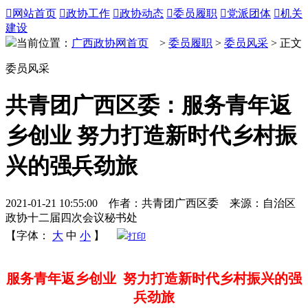

网站首页

政协工作

政协动态

委员履职

党派团体

机关
建设
当前位置：
广西政协网首页
>
委员履职
>
委员风采
> 正文
委员风采
共青团广西区委：服务青年返
乡创业 努力打造新时代乡村振
兴的强兵劲旅
2021-01-21 10:55:00 作者：共青团广西区委 来源：自治区
政协十二届四次会议秘书处
【字体：
大
中
小
】
打印
服务青年返乡创业 努力打造新时代乡村振兴的强
兵劲旅