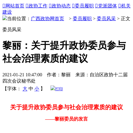

网站首页

政协工作

政协动态

委员履职

党派团体

机关
建设
当前位置：
广西政协网首页
>
委员履职
>
委员风采
> 正文
委员风采
黎丽：关于提升政协委员参与
社会治理素质的建议
2021-01-21 10:47:00 作者：黎丽 来源：自治区政协十二届
四次会议秘书处
【字体：
大
中
小
】
打印
关于提升政协委员参与社会治理素质的建议
——黎丽委员的发言