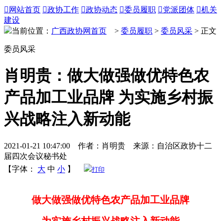

网站首页

政协工作

政协动态

委员履职

党派团体

机关
建设
当前位置：
广西政协网首页
>
委员履职
>
委员风采
> 正文
委员风采
肖明贵：做大做强做优特色农
产品加工业品牌 为实施乡村振
兴战略注入新动能
2021-01-21 10:47:00 作者：肖明贵 来源：自治区政协十二
届四次会议秘书处
【字体：
大
中
小
】
打印
做大做强做优特色农产品加工业品牌
为实施乡村振兴战略注入新动能