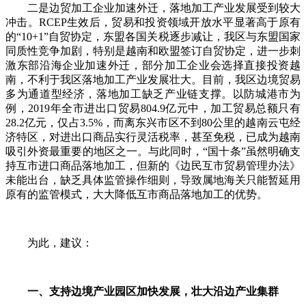
二是边贸加工企业加速外迁，落地加工产业发展受到较大
冲击。RCEP生效后，贸易和投资领域开放水平显著高于原有
的“10+1”自贸协定，东盟各国关税逐步减让，我区与东盟国家
同质性竞争加剧，特别是越南和欧盟签订自贸协定，进一步刺
激东部沿海企业加速外迁，部分加工企业会选择直接投资越
南，不利于我区落地加工产业发展壮大。目前，我区边境贸易
多为通道型经济，落地加工缺乏产业链支撑。以防城港市为
例，2019年全市进出口贸易804.9亿元中，加工贸易总额只有
28.2亿元，仅占3.5%，而离东兴市区不到80公里的越南云屯经
济特区，对进出口商品实行灵活税率，甚至免税，已成为越南
吸引外资最重要的地区之一。与此同时，“国十条”虽然明确支
持互市进口商品落地加工，但新的《边民互市贸易管理办法》
未能出台，缺乏具体监管操作细则，导致属地海关只能暂延用
原有的监管模式，大大降低互市商品落地加工的优势。
为此，建议：
一、支持边境产业园区加快发展，壮大沿边产业集群