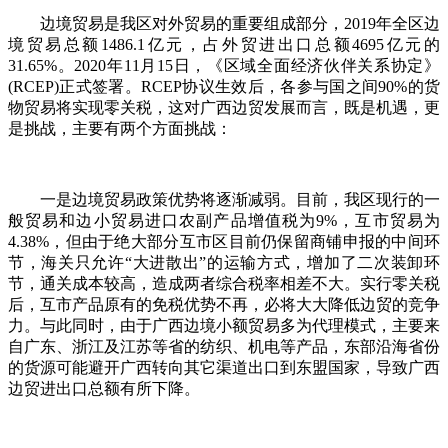
边境贸易是我区对外贸易的重要组成部分，2019年全区边
境贸易总额1486.1亿元，占外贸进出口总额4695亿元的
31.65%。2020年11月15日，《区域全面经济伙伴关系协定》
(RCEP)正式签署。RCEP协议生效后，各参与国之间90%的货
物贸易将实现零关税，这对广西边贸发展而言，既是机遇，更
是挑战，主要有两个方面挑战：
一是边境贸易政策优势将逐渐减弱。目前，我区现行的一
般贸易和边小贸易进口农副产品增值税为9%，互市贸易为
4.38%，但由于绝大部分互市区目前仍保留商铺申报的中间环
节，海关只允许“大进散出”的运输方式，增加了二次装卸环
节，通关成本较高，造成两者综合税率相差不大。实行零关税
后，互市产品原有的免税优势不再，必将大大降低边贸的竞争
力。与此同时，由于广西边境小额贸易多为代理模式，主要来
自广东、浙江及江苏等省的纺织、机电等产品，东部沿海省份
的货源可能避开广西转向其它渠道出口到东盟国家，导致广西
边贸进出口总额有所下降。