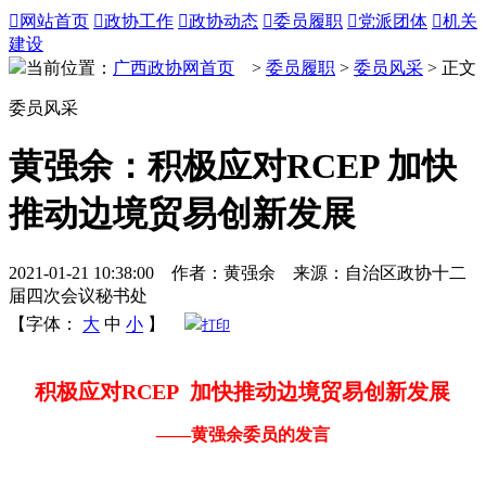

网站首页

政协工作

政协动态

委员履职

党派团体

机关
建设
当前位置：
广西政协网首页
>
委员履职
>
委员风采
> 正文
委员风采
黄强余：积极应对RCEP 加快
推动边境贸易创新发展
2021-01-21 10:38:00 作者：黄强余 来源：自治区政协十二
届四次会议秘书处
【字体：
大
中
小
】
打印
积极应对RCEP 加快推动边境贸易创新发展
——黄强余委员的发言