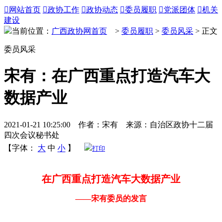

网站首页

政协工作

政协动态

委员履职

党派团体

机关
建设
当前位置：
广西政协网首页
>
委员履职
>
委员风采
> 正文
委员风采
宋有：在广西重点打造汽车大
数据产业
2021-01-21 10:25:00 作者：宋有 来源：自治区政协十二届
四次会议秘书处
【字体：
大
中
小
】
打印
在广西重点打造汽车大数据产业
——宋有委员的发言