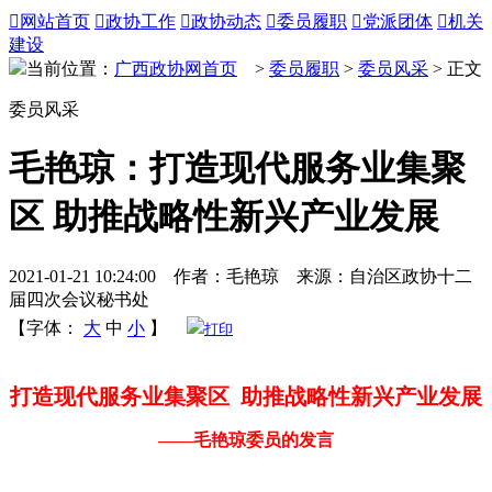

网站首页

政协工作

政协动态

委员履职

党派团体

机关
建设
当前位置：
广西政协网首页
>
委员履职
>
委员风采
> 正文
委员风采
毛艳琼：打造现代服务业集聚
区 助推战略性新兴产业发展
2021-01-21 10:24:00 作者：毛艳琼 来源：自治区政协十二
届四次会议秘书处
【字体：
大
中
小
】
打印
打造现代服务业集聚区 助推战略性新兴产业发展
——毛艳琼委员的发言