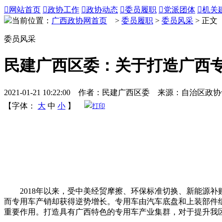

网站首页

政协工作

政协动态

委员履职

党派团体

机关
当前位置：
广西政协网首页
>
委员履职
>
委员风采
> 正文
委员风采
民建广西区委：关于打造广西
2021-01-21 10:22:00 作者：民建广西区委 来源：自治
【字体：
大
中
小
】
打印
2018年以来，受中美经贸摩擦、环保标准切换、新能源补贴
而专用车产销却获得逆势增长。专用车由汽车底盘和上装部件
重要作用。打造具有广西特色的专用车产业集群，对于提升我区