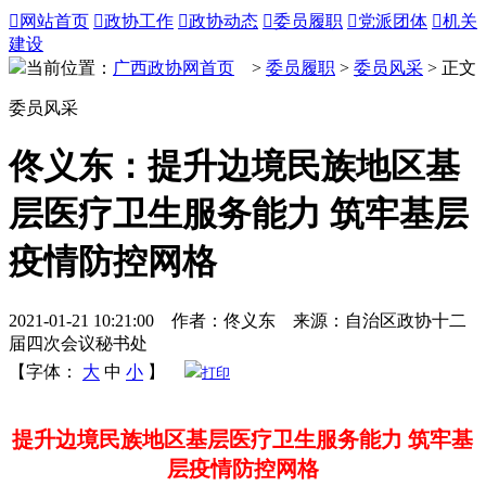

网站首页

政协工作

政协动态

委员履职

党派团体

机关
建设
当前位置：
广西政协网首页
>
委员履职
>
委员风采
> 正文
委员风采
佟义东：提升边境民族地区基
层医疗卫生服务能力 筑牢基层
疫情防控网格
2021-01-21 10:21:00 作者：佟义东 来源：自治区政协十二
届四次会议秘书处
【字体：
大
中
小
】
打印
提升边境民族地区基层医疗卫生服务能力 筑牢基
层疫情防控网格