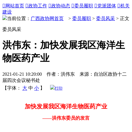

网站首页

政协工作

政协动态

委员履职

党派团体

机关
建设
当前位置：
广西政协网首页
>
委员履职
>
委员风采
> 正文
委员风采
洪伟东：加快发展我区海洋生
物医药产业
2021-01-21 10:20:00 作者：洪伟东 来源：自治区政协十二
届四次会议秘书处
【字体：
大
中
小
】
打印
加快发展我区海洋生物医药产业
——洪伟东委员的发言