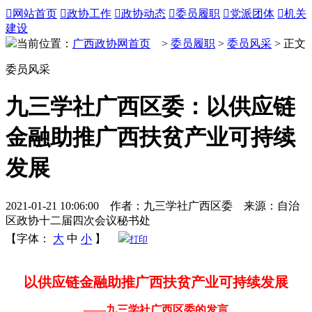

网站首页

政协工作

政协动态

委员履职

党派团体

机关
建设
当前位置：
广西政协网首页
>
委员履职
>
委员风采
> 正文
委员风采
九三学社广西区委：以供应链
金融助推广西扶贫产业可持续
发展
2021-01-21 10:06:00 作者：九三学社广西区委 来源：自治
区政协十二届四次会议秘书处
【字体：
大
中
小
】
打印
以供应链金融助推广西扶贫产业可持续发展
——九三学社广西区委的发言