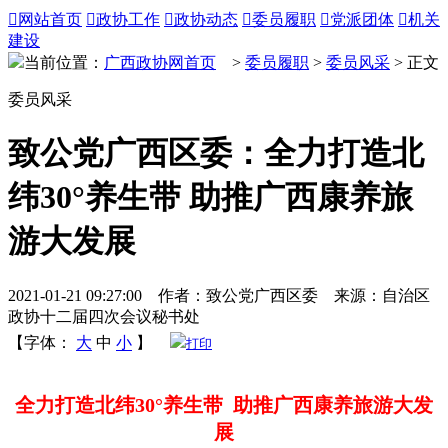

网站首页

政协工作

政协动态

委员履职

党派团体

机关
建设
当前位置：
广西政协网首页
>
委员履职
>
委员风采
> 正文
委员风采
致公党广西区委：全力打造北
纬30°养生带 助推广西康养旅
游大发展
2021-01-21 09:27:00 作者：致公党广西区委 来源：自治区
政协十二届四次会议秘书处
【字体：
大
中
小
】
打印
全力打造北纬30°养生带 助推广西康养旅游大发
展