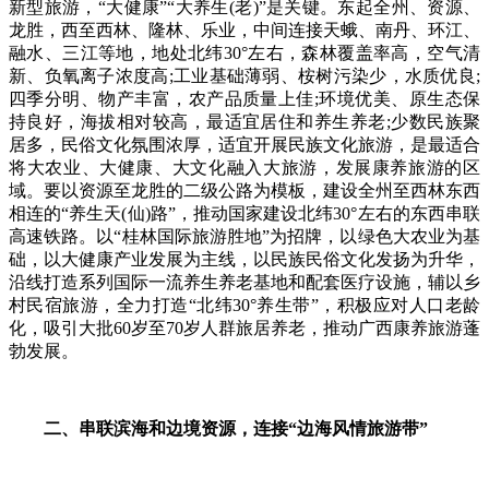
新型旅游，“大健康”“大养生(老)”是关键。东起全州、资源、
龙胜，西至西林、隆林、乐业，中间连接天蛾、南丹、环江、
融水、三江等地，地处北纬30°左右，森林覆盖率高，空气清
新、负氧离子浓度高;工业基础薄弱、桉树污染少，水质优良;
四季分明、物产丰富，农产品质量上佳;环境优美、原生态保
持良好，海拔相对较高，最适宜居住和养生养老;少数民族聚
居多，民俗文化氛围浓厚，适宜开展民族文化旅游，是最适合
将大农业、大健康、大文化融入大旅游，发展康养旅游的区
域。要以资源至龙胜的二级公路为模板，建设全州至西林东西
相连的“养生天(仙)路”，推动国家建设北纬30°左右的东西串联
高速铁路。以“桂林国际旅游胜地”为招牌，以绿色大农业为基
础，以大健康产业发展为主线，以民族民俗文化发扬为升华，
沿线打造系列国际一流养生养老基地和配套医疗设施，辅以乡
村民宿旅游，全力打造“北纬30°养生带”，积极应对人口老龄
化，吸引大批60岁至70岁人群旅居养老，推动广西康养旅游蓬
勃发展。
二、串联滨海和边境资源，连接“边海风情旅游带”