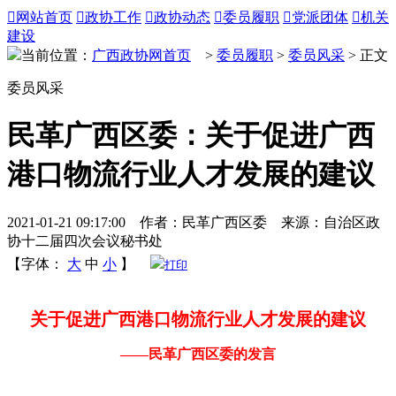

网站首页

政协工作

政协动态

委员履职

党派团体

机关
建设
当前位置：
广西政协网首页
>
委员履职
>
委员风采
> 正文
委员风采
民革广西区委：关于促进广西
港口物流行业人才发展的建议
2021-01-21 09:17:00 作者：民革广西区委 来源：自治区政
协十二届四次会议秘书处
【字体：
大
中
小
】
打印
关于促进广西港口物流行业人才发展的建议
——民革广西区委的发言