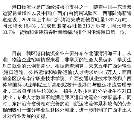
港口物流业是广西经济核心支柱之一，随着中国—东盟双
边贸易量增长以及中国(广西)自由贸易试验区、西部陆海新通
道建设，2020年上半年北部湾港完成货物吞吐量13957万吨，
同比增长16.4%，完成集装箱吞吐量213万标箱，同比增长
33.7%，货物和集装箱吞吐量增幅均排全国沿海港口第一位。
目前，我区港口物流企业主要分布在北部湾沿海三市。从
港口物流企业招聘情况来看，非学历的社会人员偏多，学历生
对口就业的比例非常少。根据调查测算，未来五年广西运输业
(港口运输、公路运输和铁路运输)人才需求约14.5万人，而目
前全区仅有南宁职业技术学院、广西交通职业技术学院和广西
英华国际职业学院三所高职院校开设港口与航运物流管理专
业，三校每年招生约300人，招生人数少且部分毕业生不对口
就业，专业人才数量不能满足我区港口物流企业发展需求。同
时，东部沿海省份相对完善的港口航运物流体系和较高的劳务
报酬吸引一部分毕业生赴区外就业，进一步削弱了广西本土人
才对行业发展的支撑。