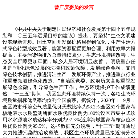
——曾广庆委员的发言
《中共中央关于制定国民经济和社会发展第十四个五年规
划和二〇三五年远景目标的建议》提出，要坚持“生态文明建
设实现新进步。国土空间开发保护格局得到优化，生产生活方
式绿色转型成效显著，能源资源配置更加合理、利用效率大幅
提高，主要污染物排放总量持续减少，生态环境持续改善，生
态安全屏障更加牢固，城乡人居环境明显改善”。明确重点任
务是“强化绿色发展的法律和政策保障，发展绿色金融，支持
绿色技术创新，推进清洁生产，发展环保产业，推进重点行业
和重要领域绿色化改造。”自治区党委、政府历来高度重视发
展绿色金融，引导绿色生产工作，生态环境保护工作成绩斐
然。“十三五”期间，我区生态环境持续保持一流，各项生态环
境质量指标优良率均位列全国前茅。据统计，2020年1—9月，
全区城市环境空气质量优良天数比率为98.2%;全区52个国家考
核地表水水质监测断面水质优良比例为100%;设区市集中式饮
用水水源地水质达标率分别为97.3%;近岸海域国家考核点位水
质优良比例为95.5%。这些数据充分说明，“十三五”期间通过
大力推进污染防治攻坚战，我区生态环境质量已接近满分水