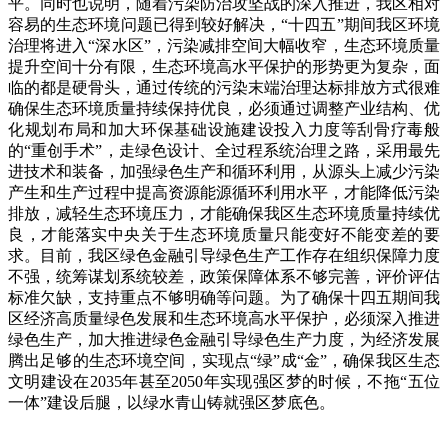
平。同时也说明，随着污染防治攻坚战的深入推进，我区相对
容易的生态环境问题已得到较好解决，“十四五”期间我区环境
治理将进入“深水区”，污染减排空间大幅收窄，生态环境质量
提升空间十分有限，生态环境高水平保护的形势更为复杂，面
临的都是硬骨头，通过传统的污染末端治理达标排放方式很难
确保生态环境质量持续保持优良，必须通过调整产业结构、优
化规划布局和加大环保基础设施建设投入力度等刮骨疗毒般
的“重创手术”，走绿色设计、全过程系统治理之路，采用最先
进技术和装备，加强绿色生产和循环利用，从源头上减少污染
产生和生产过程中提高资源能源循环利用水平，才能降低污染
排放，减轻生态环境压力，才能确保我区生态环境质量持续优
良，才能落实中央关于生态环境质量只能变好不能变差的要
求。目前，我区绿色金融引导绿色生产工作存在组织保障力度
不强，统筹谋划系统较差，政策保障体系不够完善，评价评估
标准欠缺，支持重点不够明确等问题。为了确保十四五期间我
区经济高质量绿色发展和生态环境高水平保护，必须深入推进
绿色生产，加大推进绿色金融引导绿色生产力度，为经济发展
腾出足够的生态环境空间，实现点“绿”成“金”，确保我区生态
文明建设在2035年甚至2050年实现强区梦的时候，不拖“五位
一体”建设后腿，以绿水青山铸就强区梦底色。