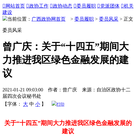

网站首页

政协工作

政协动态

委员履职

党派团体

机关
建设
当前位置：
广西政协网首页
>
委员履职
>
委员风采
> 正文
委员风采
曾广庆：关于“十四五”期间大
力推进我区绿色金融发展的建
议
2021-01-21 09:03:00 作者：曾广庆 来源：自治区政协十二
届四次会议秘书处
【字体：
大
中
小
】
打印
关于“十四五”期间大力推进我区绿色金融发展的
建议