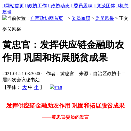

网站首页

政协工作

政协动态

委员履职

党派团体

机关
建设
当前位置：
广西政协网首页
>
委员履职
>
委员风采
> 正文
委员风采
黄忠官：发挥供应链金融助农
作用 巩固和拓展脱贫成果
2021-01-21 08:30:00 作者：黄忠官 来源：自治区政协十二
届四次会议秘书处
【字体：
大
中
小
】
打印
发挥供应链金融助农作用 巩固和拓展脱贫成果
——黄忠官委员的发言