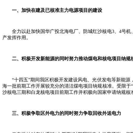
一、加快在建及已核准主力电源项目的建设
全力以赴加快国华广投北海电厂、防城红沙核电3、4号机、
产发挥作用。
二、积极开发新能源的同时努力推动煤电和核电项目纳规
“十四五”期间我区积极开发建设风电、光伏发电等新能源，
海一批前期工作开展较充分的清洁煤电项目纳规核准。受限于
沙核电三期和白龙核电项目前期工作并积极向国家申请纳规核
三、积极争取区外电力的同时努力争取回收外送电力