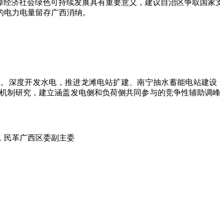
经济社会绿色可持续发展具有重要意义，建议自治区争取国家
站的电力电量留存广西消纳。
深度开发水电，推进龙滩电站扩建、南宁抽水蓄能电站建设，
化机制研究，建立涵盖发电侧和负荷侧共同参与的竞争性辅助调峰
民革广西区委副主委