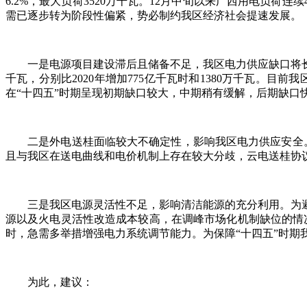
6.2%，最大负荷3520万千瓦。12月中旬以来广西用电负荷
需已逐步转为阶段性偏紧，势必制约我区经济社会提速发展。
一是电源项目建设滞后且储备不足，我区电力供应缺口将长期存在
千瓦，分别比2020年增加775亿千瓦时和1380万千瓦。目
在“十四五”时期呈现初期缺口较大，中期稍有缓解，后期缺口快
二是外电送桂面临较大不确定性，影响我区电力供应安全。按
且与我区在送电曲线和电价机制上存在较大分歧，云电送桂协议
三是我区电源灵活性不足，影响清洁能源的充分利用。为避
源以及火电灵活性改造成本较高，在调峰市场化机制缺位的情况
时，急需多举措增强电力系统调节能力。为保障“十四五”时期
为此，建议：