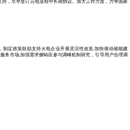
支持，尽早签订云电送桂中长期协议。加大工作力度，力争国家
制定政策鼓励支持火电企业开展灵活性改造;加快推动储能建
服务市场;加强需求侧响应参与调峰机制研究，引导用户合理调