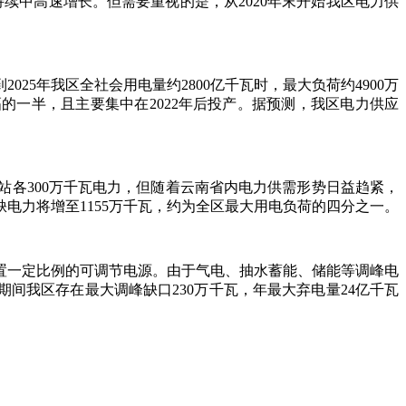
将持续中高速增长。但需要重视的是，从2020年末开始我区电力供
5年我区全社会用电量约2800亿千瓦时，最大负荷约4900万
增幅的一半，且主要集中在2022年后投产。据预测，我区电力供应
各300万千瓦电力，但随着云南省内电力供需形势日益趋紧，
电力将增至1155万千瓦，约为全区最大用电负荷的四分之一。
一定比例的可调节电源。由于气电、抽水蓄能、储能等调峰电
间我区存在最大调峰缺口230万千瓦，年最大弃电量24亿千瓦