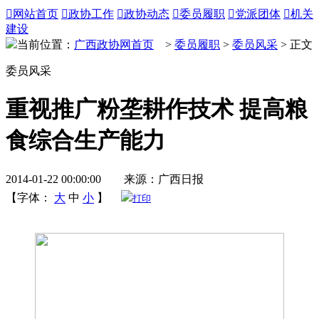

网站首页

政协工作

政协动态

委员履职

党派团体

机关
建设
当前位置：
广西政协网首页
>
委员履职
>
委员风采
> 正文
委员风采
重视推广粉垄耕作技术 提高粮
食综合生产能力
2014-01-22 00:00:00 来源：广西日报
【字体：
大
中
小
】
打印