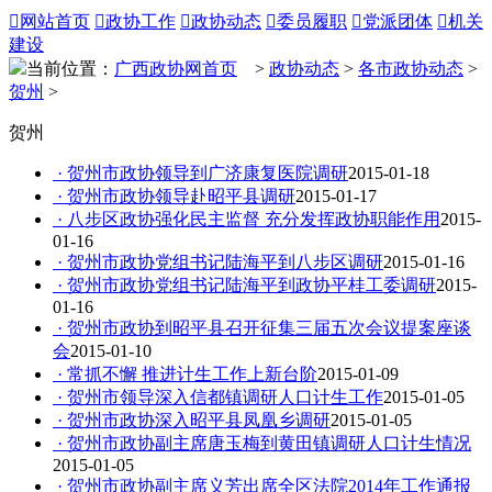

网站首页

政协工作

政协动态

委员履职

党派团体

机关
建设
当前位置：
广西政协网首页
>
政协动态
>
各市政协动态
>
贺州
>
贺州
· 贺州市政协领导到广济康复医院调研
2015-01-18
· 贺州市政协领导赴昭平县调研
2015-01-17
· 八步区政协强化民主监督 充分发挥政协职能作用
2015-
01-16
· 贺州市政协党组书记陆海平到八步区调研
2015-01-16
· 贺州市政协党组书记陆海平到政协平桂工委调研
2015-
01-16
· 贺州市政协到昭平县召开征集三届五次会议提案座谈
会
2015-01-10
· 常抓不懈 推进计生工作上新台阶
2015-01-09
· 贺州市领导深入信都镇调研人口计生工作
2015-01-05
· 贺州市政协深入昭平县凤凰乡调研
2015-01-05
· 贺州市政协副主席唐玉梅到黄田镇调研人口计生情况
2015-01-05
· 贺州市政协副主席义芳出席全区法院2014年工作通报