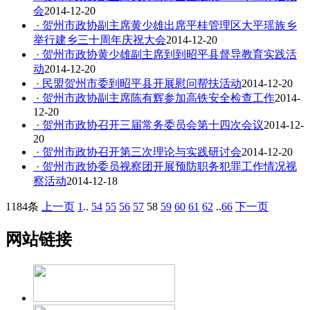
会
2014-12-20
· 贺州市政协副主席黄少雄出席平桂管理区大平瑶族乡
举行建乡三十周年庆祝大会
2014-12-20
· 贺州市政协黄少雄副主席到到昭平县督导教育实践活
动
2014-12-20
· 民盟贺州市委到昭平县开展慰问帮扶活动
2014-12-20
· 贺州市政协副主席陈有辉参加高铁安全检查工作
2014-
12-20
· 贺州市政协召开三届常务委员会第十四次会议
2014-12-
20
· 贺州市政协召开第三次理论与实践研讨会
2014-12-20
· 贺州市政协委员视察团开展预防职务犯罪工作情况视
察活动
2014-12-18
1184条
上一页
1
..
54
55
56
57
58
59
60
61
62
..
66
下一页
网站链接