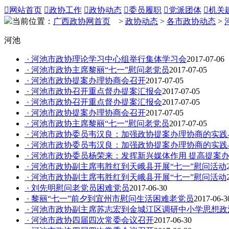

网站首页

政协工作

政协动态

委员履职

党派团体

机关
当前位置：
广西政协网首页
>
政协动态
>
各市政协动态
>
河池
· 河池市政协理论学习中心组举行集体学习会
2017-07-06
· 河池市政协主席黎丽“七一”慰问老党员
2017-07-05
· 河池市政协提案办理协商会召开
2017-07-05
· 河池市政协召开重点督办提案汇报会
2017-07-05
· 河池市政协召开重点督办提案汇报会
2017-07-05
· 河池市政协提案办理协商会召开
2017-07-05
· 河池市政协主席黎丽“七一”慰问老党员
2017-07-05
· 河池市政协委员韦汉良：加强政协提案办理协商的实践
· 河池市政协委员韦汉良：加强政协提案办理协商的实践
· 河池市政协委员杨荣来：发挥新兴媒体作用 提高提案
· 河池市政协副主席韦胜红到天峨县开展“七一”慰问活动
· 河池市政协副主席韦胜红到天峨县开展“七一”慰问活动
· 刘先明慰问老党员困难党员
2017-06-30
· 黎丽“七一”前夕到宜州市慰问生活困难老党员
2017-06-3
· 河池市政协副主席苏志宏到金城江区调研中小学思想
· 河池市政协四届四次常委会议召开
2017-06-30