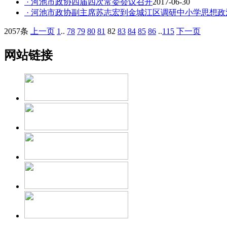
· 河池市政协四届四次常委会议召开
2017-06-30
· 河池市政协副主席苏志宏到金城江区调研中小学思想
2057条
上一页
1
..
78
79
80
81
82
83
84
85
86
..
115
下一页
网站链接