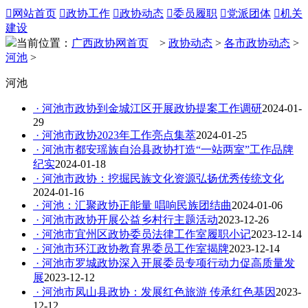

网站首页

政协工作

政协动态

委员履职

党派团体

机关
建设
当前位置：
广西政协网首页
>
政协动态
>
各市政协动态
>
河池
>
河池
· 河池市政协到金城江区开展政协提案工作调研
2024-01-
29
· 河池市政协2023年工作亮点集萃
2024-01-25
· 河池市都安瑶族自治县政协打造“一站两室”工作品牌
纪实
2024-01-18
· 河池市政协：挖掘民族文化资源弘扬优秀传统文化
2024-01-16
· 河池：汇聚政协正能量 唱响民族团结曲
2024-01-06
· 河池市政协开展公益乡村行主题活动
2023-12-26
· 河池市宜州区政协委员法律工作室履职小记
2023-12-14
· 河池市环江政协教育界委员工作室揭牌
2023-12-14
· 河池市罗城政协深入开展委员专项行动力促高质量发
展
2023-12-12
· 河池市凤山县政协：发展红色旅游 传承红色基因
2023-
12-12