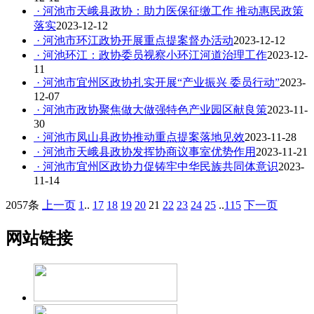
· 河池市天峨县政协：助力医保征缴工作 推动惠民政策
落实
2023-12-12
· 河池市环江政协开展重点提案督办活动
2023-12-12
· 河池环江：政协委员视察小环江河道治理工作
2023-12-
11
· 河池市宜州区政协扎实开展“产业振兴 委员行动”
2023-
12-07
· 河池市政协聚焦做大做强特色产业园区献良策
2023-11-
30
· 河池市凤山县政协推动重点提案落地见效
2023-11-28
· 河池市天峨县政协发挥协商议事室优势作用
2023-11-21
· 河池市宜州区政协力促铸牢中华民族共同体意识
2023-
11-14
2057条
上一页
1
..
17
18
19
20
21
22
23
24
25
..
115
下一页
网站链接