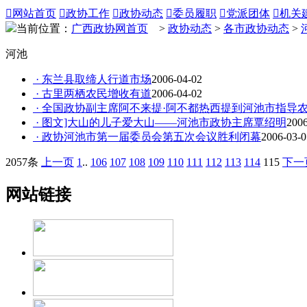

网站首页

政协工作

政协动态

委员履职

党派团体

机关
当前位置：
广西政协网首页
>
政协动态
>
各市政协动态
>
河池
· 东兰县取缔人行道市场
2006-04-02
· 古里两栖农民增收有道
2006-04-02
· 全国政协副主席阿不来提·阿不都热西提到河池市指导
· 图文]大山的儿子爱大山——河池市政协主席覃绍明
2006
· 政协河池市第一届委员会第五次会议胜利闭幕
2006-03-0
2057条
上一页
1
..
106
107
108
109
110
111
112
113
114
115
下一
网站链接