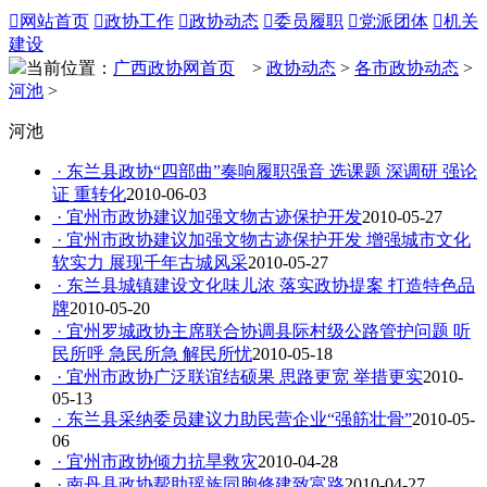

网站首页

政协工作

政协动态

委员履职

党派团体

机关
建设
当前位置：
广西政协网首页
>
政协动态
>
各市政协动态
>
河池
>
河池
· 东兰县政协“四部曲”奏响履职强音 选课题 深调研 强论
证 重转化
2010-06-03
· 宜州市政协建议加强文物古迹保护开发
2010-05-27
· 宜州市政协建议加强文物古迹保护开发 增强城市文化
软实力 展现千年古城风采
2010-05-27
· 东兰县城镇建设文化味儿浓 落实政协提案 打造特色品
牌
2010-05-20
· 宜州罗城政协主席联合协调县际村级公路管护问题 听
民所呼 急民所急 解民所忧
2010-05-18
· 宜州市政协广泛联谊结硕果 思路更宽 举措更实
2010-
05-13
· 东兰县采纳委员建议力助民营企业“强筋壮骨”
2010-05-
06
· 宜州市政协倾力抗旱救灾
2010-04-28
· 南丹县政协帮助瑶族同胞修建致富路
2010-04-27