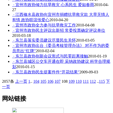
· 宜州市政协倾力抗旱救灾 心系民生 爱如春雨
2010-04-
27
· 江西修水县政协向宜州市捐赠抗旱救灾款 大旱无情人
有情 政协联谊传爱心
2010-04-20
· 宜州市政协全力参与抗旱救灾工作
2010-04-08
· 宜州市政协民主评议出新招 常委投票确定评议单位
2010-03-18
· 东兰县落实委员建议尽显民生关怀
2010-03-05
· 宜州市政协出台《委员考核管理办法》 对不作为的委
员亮出“红牌”
2010-02-04
· 东兰县政协创新会议形式与民零距离接触
2010-01-19
· 东兰县城区公交车开通在即 采纳政协建议 科学合理规
划
2010-01-15
· 东兰县政协民生提案件件“开花结果”
2009-09-03
2057条
上一页
1
..
104
105
106
107
108
109
110
111
112
..
115
下
一页
网站链接