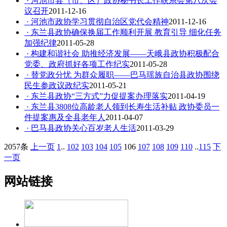
· 河池市县（市、区）政协秘书长工作联系会第八次会
议召开
2011-12-16
· 河池市政协学习贯彻自治区党代会精神
2011-12-16
· 东兰县政协确保换届工作顺利开展 教育引导 细化任务
加强纪律
2011-05-28
· 构建和谐社会 助推经济发展——天峨县政协积极配合
党委、政府抓好各项工作纪实
2011-05-28
· 替党政分忧 为群众履职——巴马瑶族自治县政协围绕
民生参政议政纪实
2011-05-21
· 东兰县政协“三方式”力促提案办理落实
2011-04-19
· 东兰县3808位高龄老人领到长寿生活补贴 政协委员一
件提案惠及全县老年人
2011-04-07
· 巴马县政协关心百岁老人生活
2011-03-29
2057条
上一页
1
..
102
103
104
105
106
107
108
109
110
..
115
下
一页
网站链接