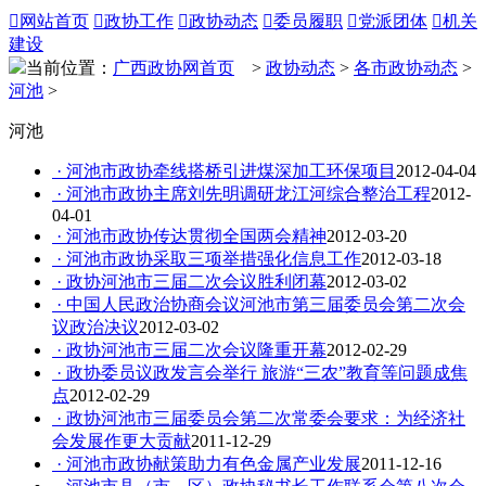

网站首页

政协工作

政协动态

委员履职

党派团体

机关
建设
当前位置：
广西政协网首页
>
政协动态
>
各市政协动态
>
河池
>
河池
· 河池市政协牵线搭桥引进煤深加工环保项目
2012-04-04
· 河池市政协主席刘先明调研龙江河综合整治工程
2012-
04-01
· 河池市政协传达贯彻全国两会精神
2012-03-20
· 河池市政协采取三项举措强化信息工作
2012-03-18
· 政协河池市三届二次会议胜利闭幕
2012-03-02
· 中国人民政治协商会议河池市第三届委员会第二次会
议政治决议
2012-03-02
· 政协河池市三届二次会议隆重开幕
2012-02-29
· 政协委员议政发言会举行 旅游“三农”教育等问题成焦
点
2012-02-29
· 政协河池市三届委员会第二次常委会要求：为经济社
会发展作更大贡献
2011-12-29
· 河池市政协献策助力有色金属产业发展
2011-12-16