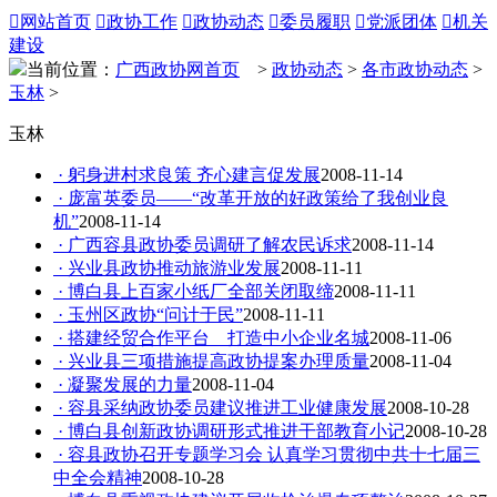

网站首页

政协工作

政协动态

委员履职

党派团体

机关
建设
当前位置：
广西政协网首页
>
政协动态
>
各市政协动态
>
玉林
>
玉林
· 躬身进村求良策 齐心建言促发展
2008-11-14
· 庞富英委员——“改革开放的好政策给了我创业良
机”
2008-11-14
· 广西容县政协委员调研了解农民诉求
2008-11-14
· 兴业县政协推动旅游业发展
2008-11-11
· 博白县上百家小纸厂全部关闭取缔
2008-11-11
· 玉州区政协“问计于民”
2008-11-11
· 搭建经贸合作平台 打造中小企业名城
2008-11-06
· 兴业县三项措施提高政协提案办理质量
2008-11-04
· 凝聚发展的力量
2008-11-04
· 容县采纳政协委员建议推进工业健康发展
2008-10-28
· 博白县创新政协调研形式推进干部教育小记
2008-10-28
· 容县政协召开专题学习会 认真学习贯彻中共十七届三
中全会精神
2008-10-28