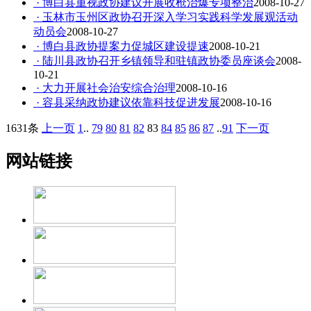
· 博白县重视政协建议开展收枪治爆专项整治
2008-10-27
· 玉林市玉州区政协召开深入学习实践科学发展观活动
动员会
2008-10-27
· 博白县政协提案力促城区建设提速
2008-10-21
· 陆川县政协召开乡镇领导和驻镇政协委员座谈会
2008-
10-21
· 大力开展社会治安综合治理
2008-10-16
· 容县采纳政协建议依靠科技促进发展
2008-10-16
1631条
上一页
1
..
79
80
81
82
83
84
85
86
87
..
91
下一页
网站链接