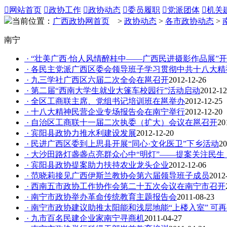

网站首页

政协工作

政协动态

委员履职

党派团体

机关
当前位置：
广西政协网首页
>
政协动态
>
各市政协动态
>
南宁
· “壮美广西·怡人风情醉桂中——广西民进摄影作品展”
· 各民主党派广西区委会领导班子学习贯彻中共十八大
· 九三学社广西区六届二次全会在邕召开
2012-12-26
· 第二届“西南大学生就业大篷车校园行”活动启动
2012-12
· 全区工商联主席、党组书记培训班在邕举办
2012-12-25
· 十八大精神民营企业专场报告会在南宁举行
2012-12-20
· 自治区工商联十一届二次执委（扩大）会议在邕召开
20
· 宾阳县政协力推水利建设发展
2012-12-20
· 民进广西区委到上思县开展“同心·文化医卫”下乡活动
20
· 大沙田路灯盏盏点亮群众心中“明灯”——提案关注民生
· 宾阳县政协提案助力扶持农业龙头企业
2012-12-06
· 范晓莉接见广西伊斯兰教协会第六届领导班子成员
2012
· 西南五市政协工作协作会第二十五次会议在南宁市召开
· 南宁市政协举办革命传统教育主题报告会
2011-08-23
· 南宁市政协建议助推太阳能和浅层地能“上楼入室” 可
· 九市百名民建企业家南宁寻商机
2011-04-27