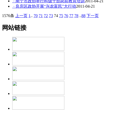
· 南宁市政协举行科级干部岗前教育培训
2011-04-21
· 良庆区政协开展“兴农富民”大行动
2011-04-21
1576条
上一页
1
..
70
71
72
73
74
75
76
77
78
..
88
下一页
网站链接