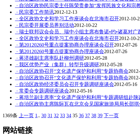
· 自治区政协民宗委主任陈荣贵参加“发挥民族文化和宗教
· 民宗委工作简讯
2012-12-13
· 全区政协文史和学习工作座谈会在北海市召开
2012-10-2
· 民宗委开展委员界别活动
2012-10-22
· 瑞士联邦议会会员、瑞中小组主席布鲁诺•约•诸葛对
· 全区政协文史和学习工作座谈会在北海市召开
2012-10-2
· 第20120260号重点提案协商办理座谈会召开
2012-07-26
· 第20120260号重点提案协商办理座谈会
2012-07-26
· 蒋济雄副主席率队赴柳州调研
2012-05-28
· 我区优势产业（集群）转型升级调研
2012-05-28
· 自治区政协召开“文化遗产保护和利用”专题协商会
2012-
· 自治区政协召开“文化遗产保护和利用”专题协商会
2012-
· 自治区政协经济委员会召开专题调研座谈会
2012-05-16
· 常委会专题调研座谈会
2012-05-16
· 蒋培兰副主席率“文化遗产保护和利用”专题调研组赴
· 自治区政协主席陈际瓦在北京会见国家旅游局局长邵
1369条
上一页
1
..
30
31
32
33
34
35
36
37
38
39
下一页
网站链接