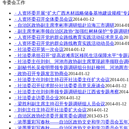
专委会工作
· 人资环委开展“扩大广西木材战略储备基地建设规模”专
· 人资环委召开全体委员会议
2014-01-12
· 自治区政协副主席李彬率调研组赴沿海三市调研
2014-0
· 副主席李彬率领自治区政协“加强红树林保护”专题调
· 人资环委召开党的群众路线教育实践活动征求意见会
20
· 人资环委召开党的群众路线教育实践活动动员会
2014-0
· 社法委召开第一次会议
2014-01-12
· 社法委承担召开“提高岩滩库区移民生活保障水平”专
· 社法委主任刘剑、河池市政协副主席覃现超率领联合
· 副秘书长吴俊明带领专题调研组分别赴柳州、河池两市
· 政协召开专题发言协商会
2014-01-12
· 社法委主任刘剑主持召开社法委主任扩大会议
2014-01-1
· 社法委召开征求部分社法委委员意见座谈会
2014-01-12
· 社法委主任刘剑率领专题调研组赴江西省专题考察
2014
· 社法委走访委员企业
2014-01-12
· 梁胜利副主席主持召开专题调研组人员会议
2014-01-12
· 刘剑主任主持召开社法委扩大会议
2014-01-12
· 自治区政协经济委开展常委会调研
2013-03-15
· 浓墨重彩写春秋——自治区政协文史和学习委员会五
· 浓墨重彩写春秋——自治区政协文史和学习委员会五