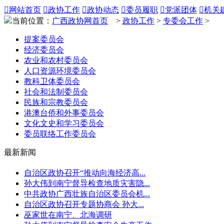

网站首页

政协工作

政协动态

委员履职

党派团体

机关
当前位置：
广西政协网首页
>
政协工作
>
专委会工作
>
提案委员会
经济委员会
农业和农村委员会
人口资源环境委员会
教科卫体委员会
社会和法制委员会
民族和宗教委员会
港澳台侨和外事委员会
文化文史和学习委员会
委员联络工作委员会
最新新闻
自治区政协召开“推动向海经济高...
孙大伟到南宁督导检查地质灾害隐...
中共政协广西壮族自治区委员会机...
自治区政协召开专题协商会 孙大...
巫家世在南宁、北海调研