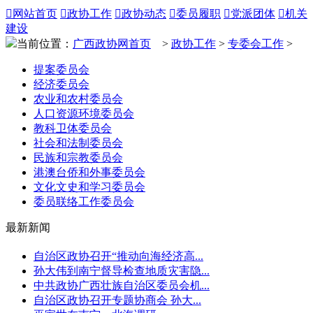

网站首页

政协工作

政协动态

委员履职

党派团体

机关
建设
当前位置：
广西政协网首页
>
政协工作
>
专委会工作
>
提案委员会
经济委员会
农业和农村委员会
人口资源环境委员会
教科卫体委员会
社会和法制委员会
民族和宗教委员会
港澳台侨和外事委员会
文化文史和学习委员会
委员联络工作委员会
最新新闻
自治区政协召开“推动向海经济高...
孙大伟到南宁督导检查地质灾害隐...
中共政协广西壮族自治区委员会机...
自治区政协召开专题协商会 孙大...