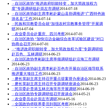
· 自治区政协“推进政府职能转变，加大简政放权力
度”专题调研组赴崇左市调研
2014-07-18
· 自治区政协副主席李彬赴蒙山县协调推进“广西特色旅
游名县”工作
2014-07-14
· 民族和宗教委员会就“加强农村宗教事务管理”开展调
研
2014-07-04
· 农业委员会赴重庆、四川考察
2014-07-01
· 自治区政协 “加快沿边金融综合改革试验区建设”对口
协商会召开
2014-07-01
· “推进政府职能转变，加大简政放权力度”专题调研组
赴百色、玉林调研
2014-06-23
· 自治区政协李彬副主席率领调研组赴沿海三市调研
2014-06-23
· 自治区政协副主席李彬赴百色市开展自治区领导联系
推进重大项目工作
2014-06-23
· 磨长英副主席主持召开重点提案督办座谈会
2014-06-23
· 磨长英副主席主持召开专题调研座谈会
2014-06-23
· 民宗委赴贵港玉林北海等市开展调研
2014-06-19
· 自治区政协专题调研组召开座谈会
2014-05-21
· 农业委员会赴崇左市调研
2014-05-16
· 全国政协侨联界委员到我区考察
2014-05-13