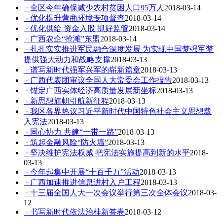
· 全区今年确保减少农村贫困人口95万人
2018-03-14
· 优化提升营商环境专项督查
2018-03-14
· 优化供给 资金入股 抓好监管
2018-03-14
· 广西农企“抢滩”东盟
2018-03-14
· 扎扎实实推进军民融合深度发展 为实现中国梦强军梦
提供强大动力和战略支撑
2018-03-13
· 谱写新时代强军兴军的崭新篇章
2018-03-13
· 广西代表团审议全国人大常委会工作报告
2018-03-13
· 锚定广西实体经济高质量发展新坐标
2018-03-13
· 新思想旗帜引航新征程
2018-03-13
· 我区各界热议习近平新时代中国特色社会主义思想载
入宪法
2018-03-13
· 同心协力 共建“一带一路”
2018-03-13
· 筑起金融风险“防火墙”
2018-03-13
· 坚决维护宪法权威 把宪法实施提高到新的水平
2018-
03-13
· 今年起集中开展“十百千万”活动
2018-03-13
· 广西加速推进信息进村入户工程
2018-03-13
· 十三届全国人大一次会议举行第三次全体会议
2018-03-
12
· 书写新时代依法治桂新答卷
2018-03-12