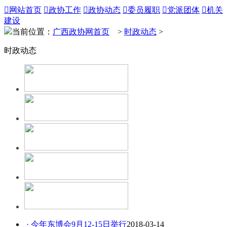

网站首页

政协工作

政协动态

委员履职

党派团体

机关
建设
当前位置：
广西政协网首页
>
时政动态
>
时政动态
· 今年东博会9月12-15日举行
2018-03-14