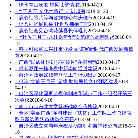
· 绿水青山欢歌 桂风壮韵情浓
2018-04-20
· “‘三月三’文化丝路行”走进越南
2018-04-20
· 鹿心社陈武等与各族群众共庆佳节
2018-04-19
· 让八桂尽展风采 让世界拥抱广西
2018-04-19
· 鹿心社会见台湾花莲县长傅崐萁
2018-04-18
· “壮族三月三·八桂嘉年华”次第绽放高潮迭起
2018-04-
18
· 科学引领富民兴桂事业发展 谱写新时代广西发展新篇
章
2018-04-17
· 广西“民族团结进步宣传月”在柳启动
2018-04-17
· 成都派团来桂考察中新南向通道建设
2018-04-17
· 自治区政府2018年立法工作计划出炉
2018-04-17
· 打响“壮族三月三”品牌 助推民族文化强区建设
2018-
04-17
· 自治区深化国家监察体制改革试点工作小组召开第三
次会议
2018-04-16
· 南宁市与东北大学签署战略合作协议
2018-04-16
· 全区“美丽广西”乡村建设（扶贫）工作队工作总结表
彰暨新选派队员动员会召开
2018-04-16
· 自治区成立60周年庆祝活动徽标和吉祥物公布
2018-04-
16
· “壮族三月三·和谐在八桂”其乐融融
2018-04-16