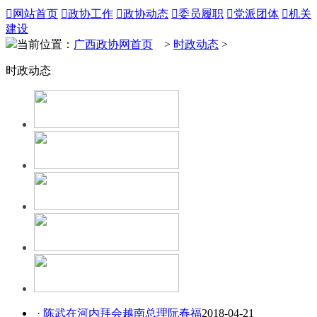

网站首页

政协工作

政协动态

委员履职

党派团体

机关
建设
当前位置：
广西政协网首页
>
时政动态
>
时政动态
· 陈武在河内拜会越南总理阮春福
2018-04-21