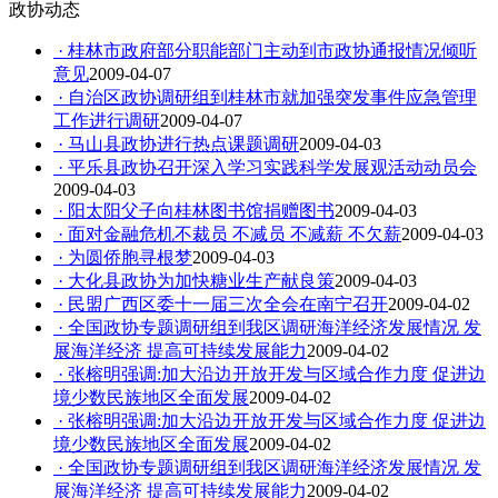
政协动态
· 桂林市政府部分职能部门主动到市政协通报情况倾听
意见
2009-04-07
· 自治区政协调研组到桂林市就加强突发事件应急管理
工作进行调研
2009-04-07
· 马山县政协进行热点课题调研
2009-04-03
· 平乐县政协召开深入学习实践科学发展观活动动员会
2009-04-03
· 阳太阳父子向桂林图书馆捐赠图书
2009-04-03
· 面对金融危机不裁员 不减员 不减薪 不欠薪
2009-04-03
· 为圆侨胞寻根梦
2009-04-03
· 大化县政协为加快糖业生产献良策
2009-04-03
· 民盟广西区委十一届三次全会在南宁召开
2009-04-02
· 全国政协专题调研组到我区调研海洋经济发展情况 发
展海洋经济 提高可持续发展能力
2009-04-02
· 张榕明强调:加大沿边开放开发与区域合作力度 促进边
境少数民族地区全面发展
2009-04-02
· 张榕明强调:加大沿边开放开发与区域合作力度 促进边
境少数民族地区全面发展
2009-04-02
· 全国政协专题调研组到我区调研海洋经济发展情况 发
展海洋经济 提高可持续发展能力
2009-04-02