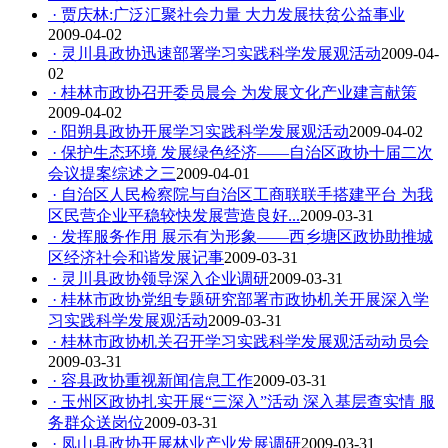
· 贾庆林:广泛汇聚社会力量 大力发展扶贫公益事业
2009-04-02
· 灵川县政协迅速部署学习实践科学发展观活动
2009-04-
02
· 桂林市政协召开委员晨会 为发展文化产业建言献策
2009-04-02
· 阳朔县政协开展学习实践科学发展观活动
2009-04-02
· 保护生态环境 发展绿色经济——自治区政协十届二次
会议提案综述之三
2009-04-01
· 自治区人民检察院与自治区工商联联手搭建平台 为我
区民营企业平稳较快发展营造良好...
2009-03-31
· 发挥服务作用 展示有为形象——西乡塘区政协助推城
区经济社会和谐发展记事
2009-03-31
· 灵川县政协领导深入企业调研
2009-03-31
· 桂林市政协党组专题研究部署市政协机关开展深入学
习实践科学发展观活动
2009-03-31
· 桂林市政协机关召开学习实践科学发展观活动动员会
2009-03-31
· 容县政协重视新闻信息工作
2009-03-31
· 玉州区政协扎实开展“三深入”活动 深入基层查实情 服
务群众送岗位
2009-03-31
· 凤山县政协开展林业产业发展调研
2009-03-31