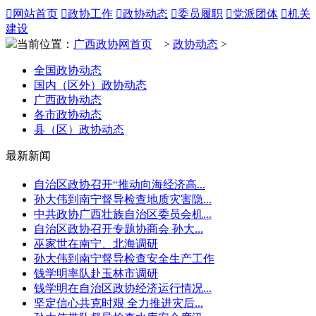

网站首页

政协工作

政协动态

委员履职

党派团体

机关
建设
当前位置：
广西政协网首页
>
政协动态
>
全国政协动态
国内（区外）政协动态
广西政协动态
各市政协动态
县（区）政协动态
最新新闻
自治区政协召开“推动向海经济高...
孙大伟到南宁督导检查地质灾害隐...
中共政协广西壮族自治区委员会机...
自治区政协召开专题协商会 孙大...
巫家世在南宁、北海调研
孙大伟到南宁督导检查安全生产工作
钱学明率队赴玉林市调研
钱学明在自治区政协经济运行情况...
坚定信心共克时艰 全力推进灾后...