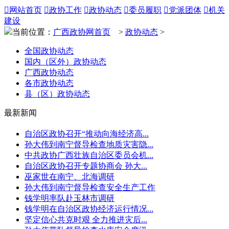

网站首页

政协工作

政协动态

委员履职

党派团体

机关
建设
当前位置：
广西政协网首页
>
政协动态
>
全国政协动态
国内（区外）政协动态
广西政协动态
各市政协动态
县（区）政协动态
最新新闻
自治区政协召开“推动向海经济高...
孙大伟到南宁督导检查地质灾害隐...
中共政协广西壮族自治区委员会机...
自治区政协召开专题协商会 孙大...
巫家世在南宁、北海调研
孙大伟到南宁督导检查安全生产工作
钱学明率队赴玉林市调研
钱学明在自治区政协经济运行情况...
坚定信心共克时艰 全力推进灾后...