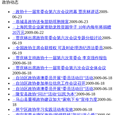
政协动态
· 政协十一届常委会第六次会议闭幕 贾庆林讲话
2009-
06-23
· 恭城县政协送兔苗助瑶胞致富
2009-06-23
· 上海民营企业家资助龙胜贫困学子 10年内每年将捐赠
20万元
2009-06-22
· 贾庆林出席政协常委会第六次会议专题分组讨论
2009-
06-19
· 全国政协主席会获授权 可及时处理违纪违法委员
2009-
06-19
· 贾庆林主持政协十一届第六次常委会 李克强作报告
2009-06-18
· 贾庆林出席政协十一届常委会第六次会议全体会议
2009-06-18
· 自治区政协港澳委员开展“委员活动日”活动
2009-06-18
· 自治区政协参加单位信息工作会议召开
2009-06-18
· 自治区政协港澳委员开展“委员活动日”活动
2009-06-18
· 隆安县政协“问计”活动“以民为本”
2009-06-18
· 马山县重视政协建议加大“家电下乡”宣传力度
2009-06-
18
· 邕宁区政协学习实践活动有实效
2009-06-18
· 南宁市西乡塘区政协“民情联线”架起“连心桥”
2009-06-