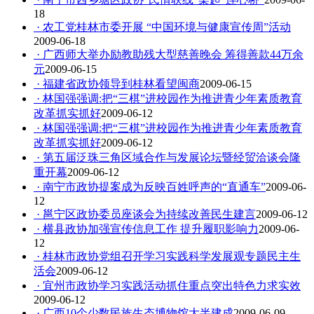
18
· 农工党桂林市委开展 “中国环境与健康宣传周”活动
2009-06-18
· 广西师大举办励教助残大型慈善晚会 筹得善款44万余
元
2009-06-15
· 福建省政协领导到桂林看望闽商
2009-06-15
· 林国强强调:把“三棋”进校园作为推进青少年素质教育
改革抓实抓好
2009-06-12
· 林国强强调:把“三棋”进校园作为推进青少年素质教育
改革抓实抓好
2009-06-12
· 第五届泛珠三角区域合作与发展论坛暨经贸洽谈会隆
重开幕
2009-06-12
· 南宁市政协提案成为反映百姓呼声的“直通车”
2009-06-
12
· 邕宁区政协委员座谈会为持续改善民生建言
2009-06-12
· 横县政协加强宣传信息工作 提升履职影响力
2009-06-
12
· 桂林市政协党组召开学习实践科学发展观专题民主生
活会
2009-06-12
· 宜州市政协学习实践活动抓住重点突出特色力求实效
2009-06-12
· 广西10个少数民族生态博物馆大半建成
2009-06-09